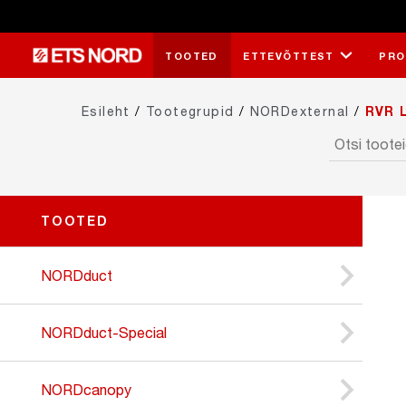
TOOTED
ETTEVÕTTEST
PRO
Esileht
/
Tootegrupid
/
NORDexternal
/
RVR 
TOOTED
NORDduct
NORDduct-Special
NORDcanopy