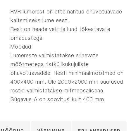
RVR lumerest on ette nähtud õhuvõtuavade
kaitsmiseks lume eest.
Rest on heade vett ja lund tõkestavate
omadustega.
Mõõdud:
Lumereste valmistatakse erinevate
mõõtmetega ristkülikukujuliste
õhuvõtuavadele. Resti minimaalmõõtmed on
400×400 mm. Üle 2000×2000 mm suurused
restid valmistatakse mitmeosalisena.
Sügavus A on soovituslikult 400 mm.
A MÕÕDUD
VÄRVIMINE
ERILAHENDUSED