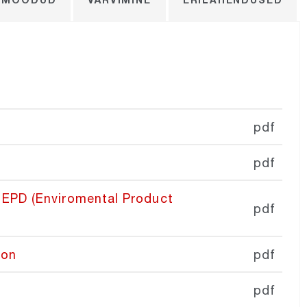
pdf
pdf
 EPD (Enviromental Product
pdf
oon
pdf
pdf