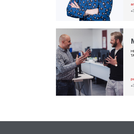
a
+
H
T
p
+