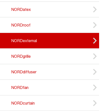
NORDatex
NORDroof
NORDexternal
NORDgrille
NORDdiffuser
NORDfan
NORDcurtain