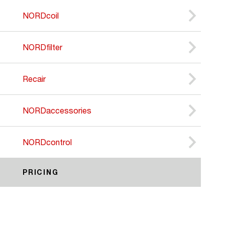
NORDcoil
NORDfilter
Recair
NORDaccessories
NORDcontrol
PRICING