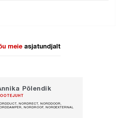
nõu meie
asjatundjalt
Annika Põlendik
OOTEJUHT
ORDDUCT, NORDRECT, NORDDOOR,
ORDDAMPER, NORDROOF, NORDEXTERNAL