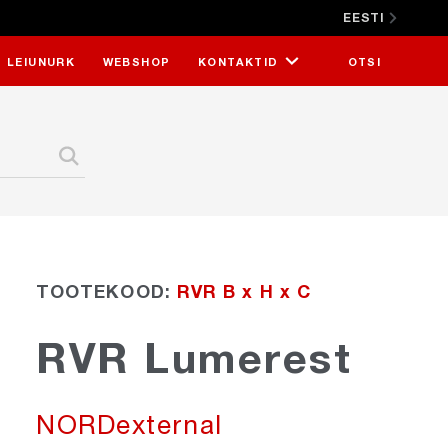
EESTI
SULGE X
LEIUNURK
WEBSHOP
KONTAKTID
OTSI
TOOTEKOOD:
RVR B x H x C
RVR Lumerest
NORDexternal