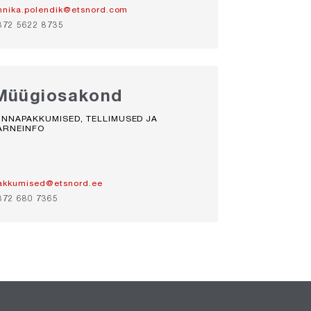
nnika.polendik@etsnord.com
372 5622 8735
Müügiosakond
INNAPAKKUMISED, TELLIMUSED JA
ARNEINFO
akkumised@etsnord.ee
372 680 7365