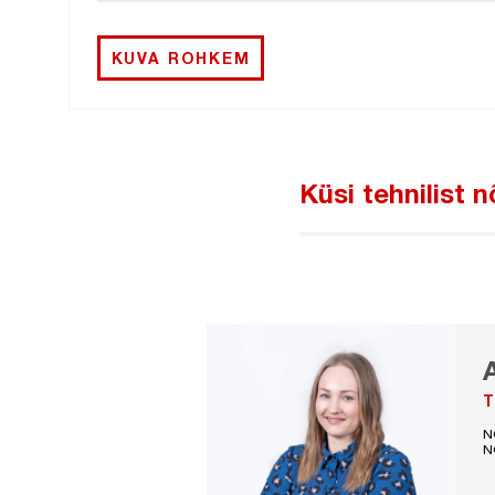
KUVA ROHKEM
Küsi tehnilist 
T
N
N