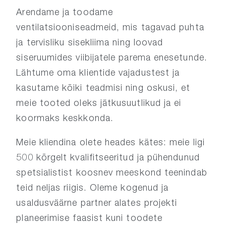
Arendame ja toodame
ventilatsiooniseadmeid, mis tagavad puhta
ja tervisliku sisekliima ning loovad
siseruumides viibijatele parema enesetunde.
Lähtume oma klientide vajadustest ja
kasutame kõiki teadmisi ning oskusi, et
meie tooted oleks jätkusuutlikud ja ei
koormaks keskkonda.
Meie kliendina olete heades kätes: meie ligi
500 kõrgelt kvalifitseeritud ja pühendunud
spetsialistist koosnev meeskond teenindab
teid neljas riigis. Oleme kogenud ja
usaldusväärne partner alates projekti
planeerimise faasist kuni toodete