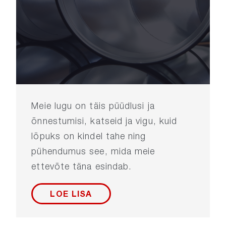
Meie lugu on täis püüdlusi ja
õnnestumisi, katseid ja vigu, kuid
lõpuks on kindel tahe ning
pühendumus see, mida meie
ettevõte täna esindab.
LOE LISA