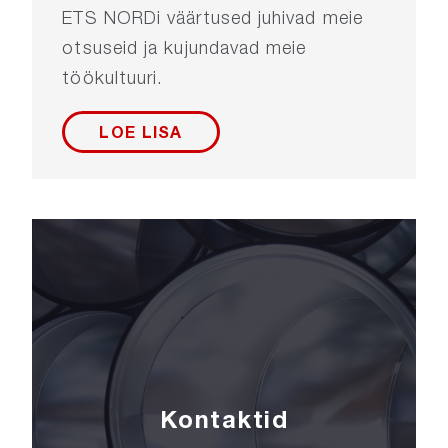
ETS NORDi väärtused juhivad meie
otsuseid ja kujundavad meie
töökultuuri.
LOE LISA
Kontaktid