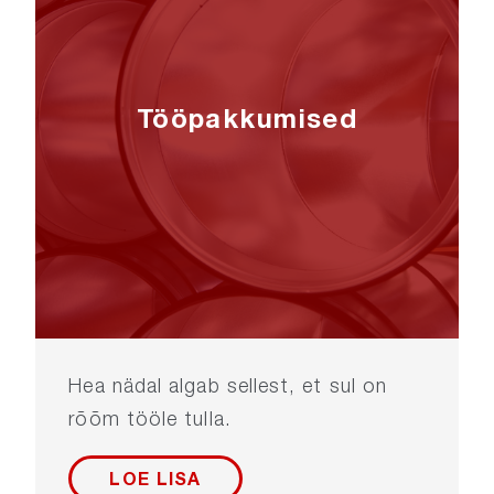
Tööpakkumised
Hea nädal algab sellest, et sul on
rõõm tööle tulla.
LOE LISA