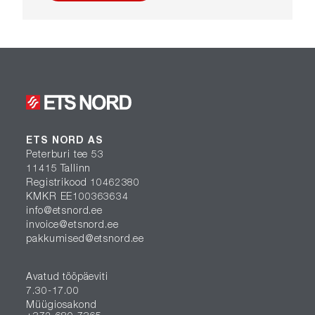
ETS NORD AS
Peterburi tee 53
11415 Tallinn
Registrikood 10462380
KMKR EE100363634
info@etsnord.ee
invoice@etsnord.ee
pakkumised@etsnord.ee
Avatud tööpäeviti
7.30-17.00
Müügiosakond