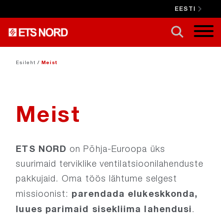
EESTI
SULGE X
Esileht
/
Meist
Meist
ETS NORD
on Põhja-Euroopa üks
suurimaid terviklike ventilatsioonilahenduste
pakkujaid. Oma töös lähtume selgest
parendada elukeskkonda,
missioonist:
luues parimaid sisekliima lahendusi
.