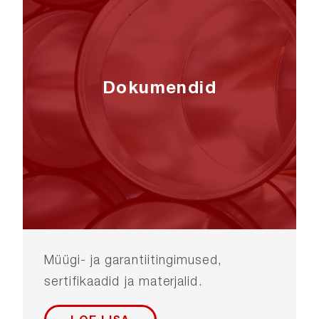
Dokumendid
Müügi- ja garantiitingimused,
sertifikaadid ja materjalid.