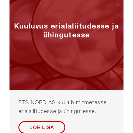
Kuuluvus erialaliitudesse ja
ühingutesse
ETS NORD AS kuulub mitmetesse
erialaliitudesse ja ühingutesse.
LOE LISA