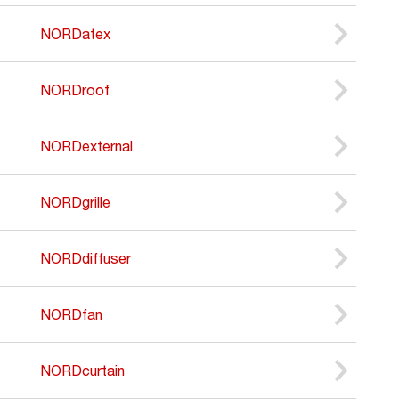
NORDatex
NORDroof
NORDexternal
NORDgrille
NORDdiffuser
NORDfan
NORDcurtain