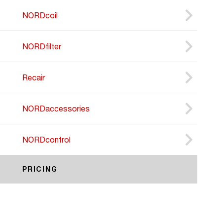
NORDcoil
NORDfilter
Recair
NORDaccessories
NORDcontrol
PRICING