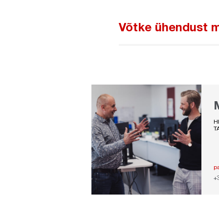
Võtke ühendust 
H
T
p
+