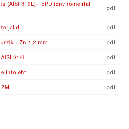
s (AISI 316L) - EPD (Enviromental
pdf
terjalid
pdf
rustik - Zn 1,2 mm
pdf
AISI 316L
pdf
e infoleht
pdf
, ZM
pdf