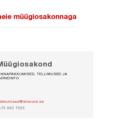
meie müügiosakonnaga
Müügiosakond
INNAPAKKUMISED, TELLIMUSED JA
ARNEINFO
akkumised@etsnord.ee
372 680 7365