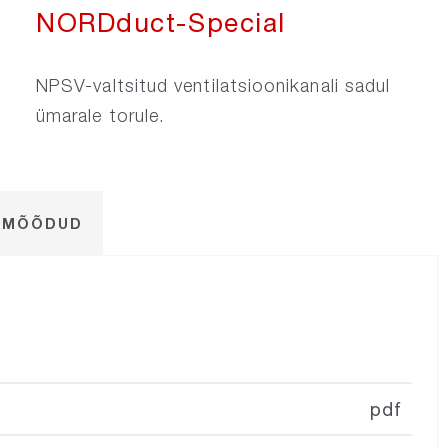
NORDduct-Special
NPSV-valtsitud ventilatsioonikanali sadul
ümarale torule.
A MÕÕDUD
pdf