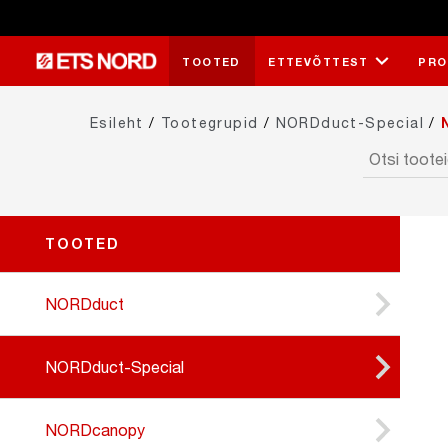
TOOTED
ETTEVÕTTEST
PRO
Esileht
/
Tootegrupid
/
NORDduct-Special
/
N
TOOTED
NORDduct
NORDduct-Special
NORDcanopy