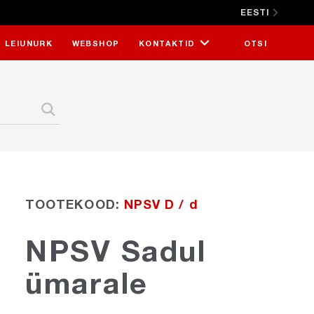
EESTI
SULGE X
LEIUNURK
WEBSHOP
KONTAKTID
OTSI
TOOTEKOOD:
NPSV D / d
NPSV Sadul
ümarale