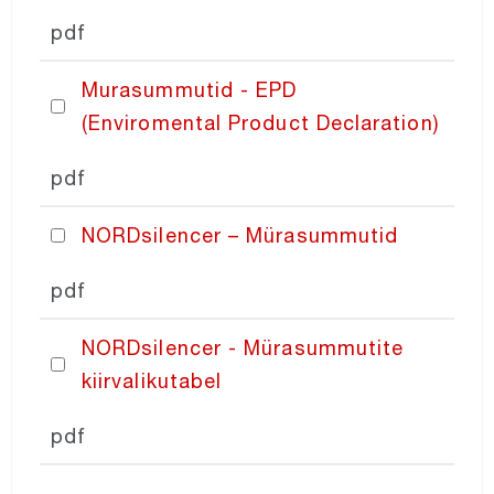
pdf
Murasummutid - EPD
(Enviromental Product Declaration)
pdf
NORDsilencer – Mürasummutid
pdf
NORDsilencer - Mürasummutite
kiirvalikutabel
pdf