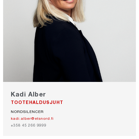
Kadi Alber
TOOTEHALDUSJUHT
NORDSILENCER
kadi.alber@etsnord.fi
+358 45 266 9999