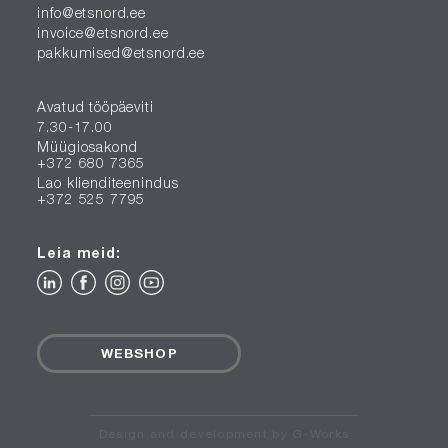
info@etsnord.ee
invoice@etsnord.ee
pakkumised@etsnord.ee
Avatud tööpäeviti
7.30-17.00
Müügiosakond
+372 680 7365
Lao klienditeenindus
+372 525 7795
Leia meid:
WEBSHOP
Design and development by G-Works