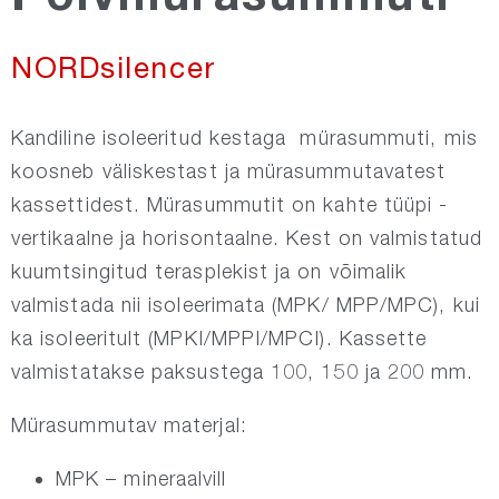
NORDrect
NORDsilencer
NORDsmoke-round
Kandiline isoleeritud kestaga mürasummuti, mis
koosneb väliskestast ja mürasummutavatest
NORDsmoke-rect
kassettidest. Mürasummutit on kahte tüüpi -
vertikaalne ja horisontaalne. Kest on valmistatud
kuumtsingitud terasplekist ja on võimalik
NORDfire
valmistada nii isoleerimata (MPK/ MPP/MPC), kui
ka isoleeritult (MPKI/MPPI/MPCI). Kassette
NORDdoor
valmistatakse paksustega 100, 150 ja 200 mm.
NORDsilencer
Mürasummutav materjal:
MPK – mineraalvill
NORDdamper