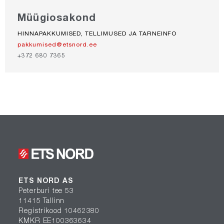
Müügiosakond
HINNAPAKKUMISED, TELLIMUSED JA TARNEINFO
pakkumised@etsnord.ee
+372 680 7365
ETS NORD AS
Peterburi tee 53
11415 Tallinn
Registrikood 10462380
KMKR EE100363634