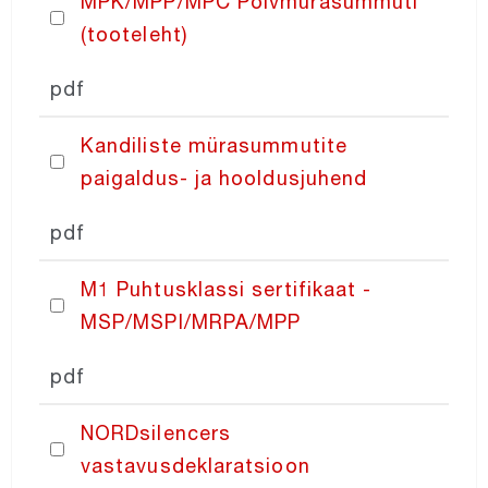
MPK/MPP/MPC Põlvmürasummuti
(tooteleht)
NORDcoil
pdf
NORDfilter
Kandiliste mürasummutite
paigaldus- ja hooldusjuhend
Recair
pdf
NORDaccessories
M1 Puhtusklassi sertifikaat -
NORDcontrol
MSP/MSPI/MRPA/MPP
pdf
PRICING
NORDsilencers
vastavusdeklaratsioon