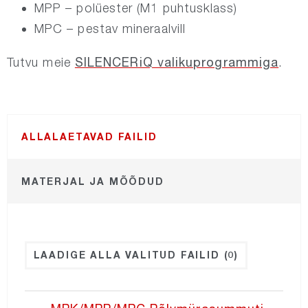
MPP – polüester (M1 puhtusklass)
MPC – pestav mineraalvill
NORDatex
SILENCERiQ valikuprogrammiga
Tutvu meie
.
NORDroof
NORDexternal
ALLALAETAVAD FAILID
NORDgrille
MATERJAL JA MÕÕDUD
NORDdiffuser
NORDfan
LAADIGE ALLA VALITUD FAILID
(0)
NORDcurtain