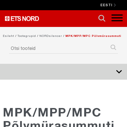
EESTI
SULGE X
Esileht
/
Tootegrupid
/
NORDsilencer
/
MPK/MPP/MPC Põlvmürasummuti
NORDduct
NORDduct-Special
MPK/MPP/MPC
Põlvmürasummuti
NORDcanopy