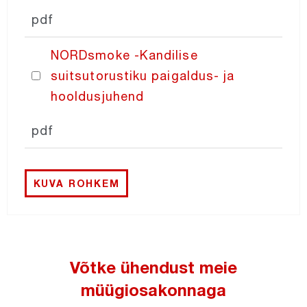
pdf
NORDsmoke -Kandilise
suitsutorustiku paigaldus- ja
hooldusjuhend
pdf
KUVA ROHKEM
Võtke ühendust meie
müügiosakonnaga