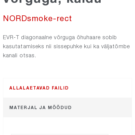
NORDrect
NORDsmoke-rect
NORDsmoke-round
​​EVR-T diagonaalne võrguga õhuhaare sobib
kasutatamiseks nii sissepuhke kui ka väljatõmbe
NORDsmoke-rect
kanali otsas.
NORDfire
ALLALAETAVAD FAILID
NORDdoor
MATERJAL JA MÕÕDUD
NORDsilencer
NORDdamper