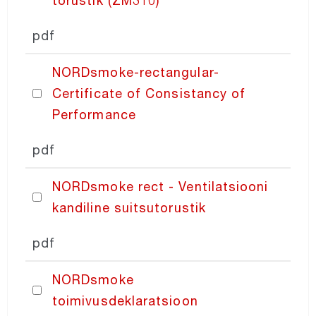
torustik (ZM310)
NORDcoil
pdf
NORDsmoke-rectangular-
NORDfilter
Certificate of Consistancy of
Performance
Recair
pdf
NORDaccessories
NORDsmoke rect - Ventilatsiooni
NORDcontrol
kandiline suitsutorustik
pdf
PRICING
NORDsmoke
toimivusdeklaratsioon