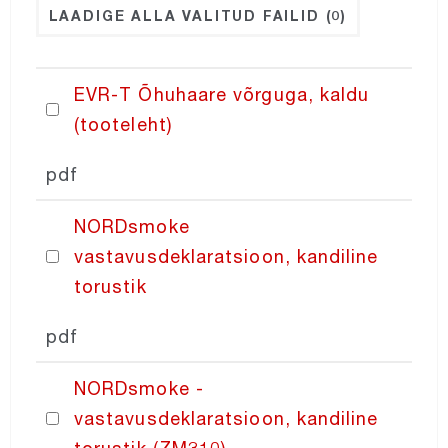
LAADIGE ALLA VALITUD FAILID
(0)
NORDatex
EVR-T Õhuhaare võrguga, kaldu
NORDroof
(tooteleht)
NORDexternal
pdf
NORDsmoke
NORDgrille
vastavusdeklaratsioon, kandiline
torustik
NORDdiffuser
pdf
NORDfan
NORDsmoke -
vastavusdeklaratsioon, kandiline
NORDcurtain