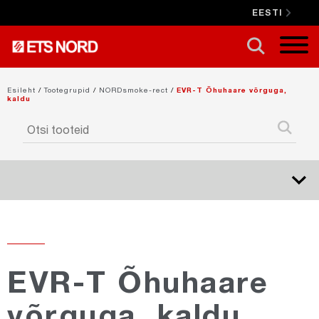
EESTI
SULGE X
Esileht
/
Tootegrupid
/
NORDsmoke-rect
/
EVR-T Õhuhaare võrguga,
kaldu
NORDduct
UUS
NORDduct-Special
EVR-T Õhuhaare
võrguga, kaldu
NORDcanopy