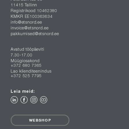
11415 Tallinn
Registrikood 10462380
KMKR EE100363634
info@etsnord.ee
invoice@etsnord.ee
pakkumised@etsnord.ee
Avatud tööpäeviti
7.30-17.00
Müügiosakond
+372 680 7365
Lao klienditeenindus
+372 525 7795
Leia meid:
WEBSHOP