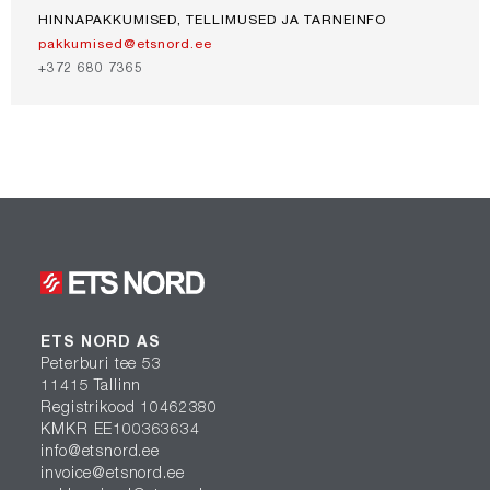
HINNAPAKKUMISED, TELLIMUSED JA TARNEINFO
pakkumised@etsnord.ee
+372 680 7365
ETS NORD AS
Peterburi tee 53
11415 Tallinn
Registrikood 10462380
KMKR EE100363634
info@etsnord.ee
invoice@etsnord.ee