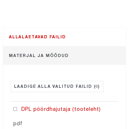
NORDatex
NORDroof
ALLALAETAVAD FAILID
NORDexternal
MATERJAL JA MÕÕDUD
NORDgrille
NORDdiffuser
LAADIGE ALLA VALITUD FAILID
(0)
NORDfan
DPL pöördhajutaja (tooteleht)
NORDcurtain
pdf