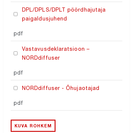
DPL/DPLS/DPLT pöördhajutaja
NORDcoil
paigaldusjuhend
NORDfilter
pdf
Vastavusdeklaratsioon –
Recair
NORDdiffuser
NORDaccessories
pdf
NORDcontrol
NORDdiffuser - Õhujaotajad
pdf
PRICING
KUVA ROHKEM