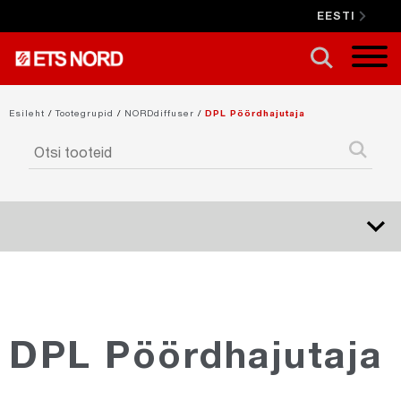
EESTI
SULGE X
Esileht
/
Tootegrupid
/
NORDdiffuser
/
DPL Pöördhajutaja
NORDduct
NORDduct-Special
DPL Pöördhajutaja
NORDcanopy