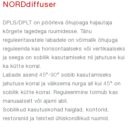
NORDdiffuser
NORDrect
DPLS/DPLT on pöörleva õhujoaga hajautaja
kõrgete lagedega ruumidesse. Tänu
NORDsmoke-round
reguleeritavatele labadele on võimalik õhujuga
reguleerida kas horisontaalseks või vertikaalseks
NORDsmoke-rect
ja seega on sobilik kasutamiseks nii jahutuse kui
ka kütte korral.
NORDfire
Labade asend 45°-90° sobib kasutamiseks
jahutuse korral ja väiksema nurga all kui 45° on
NORDdoor
sobilik kütte korral. Reguleerimine toimub kas
manuaalselt või ajami abil.
NORDsilencer
Sobilikud kasutuskohad haiglad, kontorid,
restoranid ja teisted ühiskondlikud ruumid.​
NORDdamper