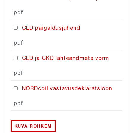
NORDcoil
pdf
CLD paigaldusjuhend
NORDfilter
pdf
Recair
CLD ja CKD lähteandmete vorm
NORDaccessories
pdf
NORDcontrol
NORDcoil vastavusdeklaratsioon
pdf
PRICING
KUVA ROHKEM