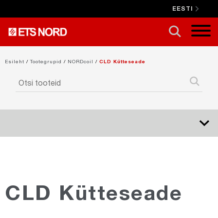
EESTI
SULGE X
Esileht
/
Tootegrupid
/
NORDcoil
/
CLD Kütteseade
NORDduct
NORDduct-Special
CLD Kütteseade
NORDcanopy