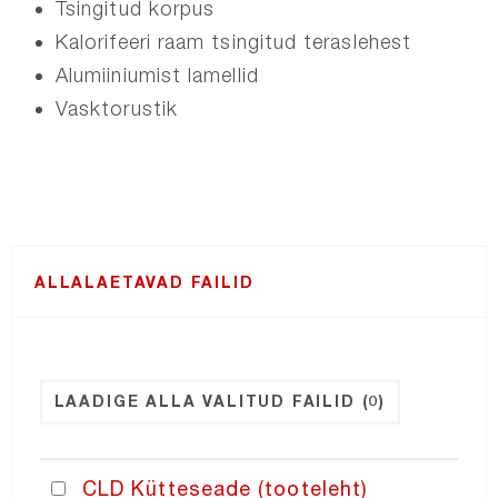
Tsingitud korpus
Kalorifeeri raam tsingitud teraslehest
NORDatex
Alumiiniumist lamellid
Vasktorustik
NORDroof
NORDexternal
NORDgrille
ALLALAETAVAD FAILID
NORDdiffuser
NORDfan
LAADIGE ALLA VALITUD FAILID
(0)
NORDcurtain
CLD Kütteseade (tooteleht)