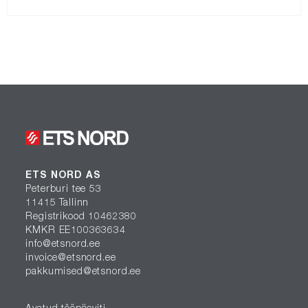
ETS NORD AS
Peterburi tee 53
11415 Tallinn
Registrikood 10462380
KMKR EE100363634
info@etsnord.ee
invoice@etsnord.ee
pakkumised@etsnord.ee
Avatud tööpäeviti