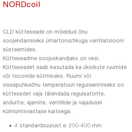
NORDcoil
NORDrect
CLD kütteseade on mõeldud õhu
NORDsmoke-round
soojendamiseks ümartorustikuga ventilatsiooni
süsteemides.
NORDsmoke-rect
Kütteseadme soojuskandjaks on vesi.
Kütteseadet saab kasutada ka üksikute ruumide
NORDfire
või tsoonide kütmiseks. Ruumi või
sissepuhkeõhu temperatuuri reguleerimiseks on
NORDdoor
küttesedet vaja täiendada regulaatorite,
andurite, ajamite, ventiilide ja vajadusel
NORDsilencer
külmumisvastase kaitsega.
4 standardsuurust ø 200-400 mm
NORDdamper